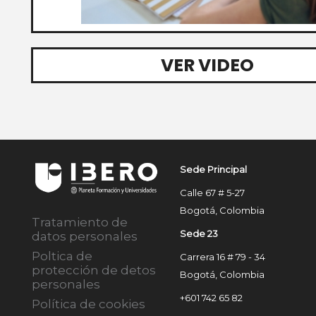
VER VIDEO
Sede Principal
Calle 67 # 5-27
Bogotá, Colombia
Tratamiento de
Sede 23
datos personales
Poltica de
Carrera 16 # 79 - 34
protección de detos
Bogotá, Colombia
personales
+601 742 65 82
Política de cookies